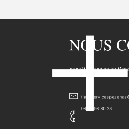
© 2016 PAR CEDRIC AUDOUI (ACCOM)
NOUS 
par téléphone ou en lign
flashservicespezenas
04 67 98 80 23