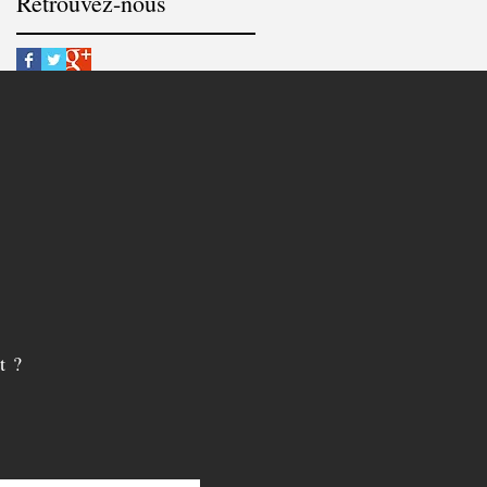
Retrouvez-nous
Tourbes, Pézenas, France
t ?