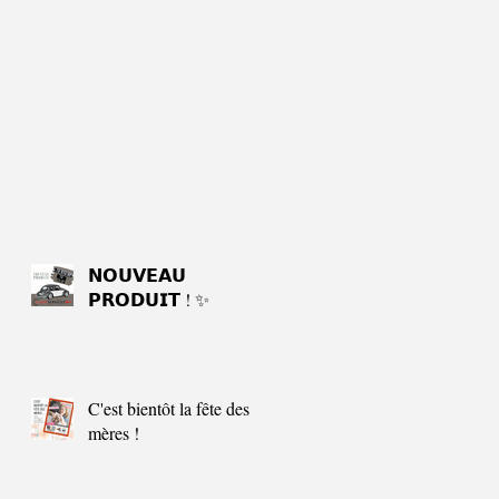
𝗡𝗢𝗨𝗩𝗘𝗔𝗨
𝗣𝗥𝗢𝗗𝗨𝗜𝗧 ! ✨
C'est bientôt la fête des
mères !