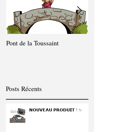
Pont de la Toussaint
Congés du 9 juil
juillet
Posts Récents
𝗡𝗢𝗨𝗩𝗘𝗔𝗨 𝗣𝗥𝗢𝗗𝗨𝗜𝗧 ! ✨