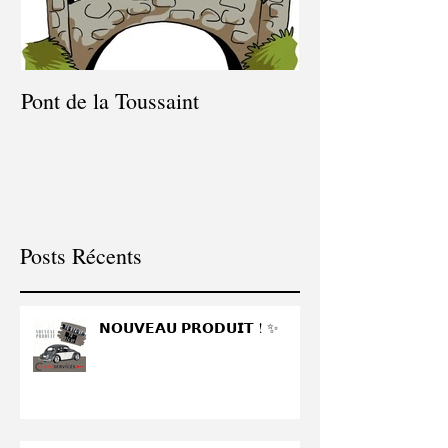
Pont de la Toussaint
Congés du 9 juil
juillet
Posts Récents
𝗡𝗢𝗨𝗩𝗘𝗔𝗨 𝗣𝗥𝗢𝗗𝗨𝗜𝗧 ! ✨