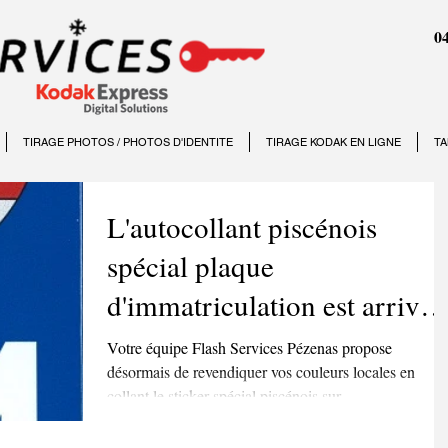
04
TIRAGE PHOTOS / PHOTOS D'IDENTITE
TIRAGE KODAK EN LIGNE
TA
L'autocollant piscénois
spécial plaque
d'immatriculation est arrivé
en boutique !
Votre équipe Flash Services Pézenas propose
désormais de revendiquer vos couleurs locales en
collant le sticker spécial piscénois sur...