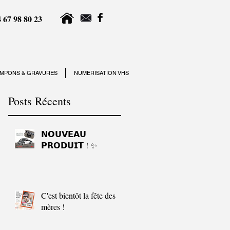
 67 98 80 23
MPONS & GRAVURES
NUMERISATION VHS
Posts Récents
𝗡𝗢𝗨𝗩𝗘𝗔𝗨
𝗣𝗥𝗢𝗗𝗨𝗜𝗧 ! ✨
C'est bientôt la fête des
mères !