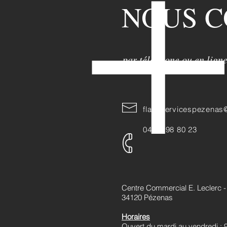
NOUS 
par téléphone ou en lign
flashservicespezenas
04 67 98 80 23
Centre Commercial E. Leclerc -
34120 Pézenas
Horaires
Ouvert du mardi au vendredi : 