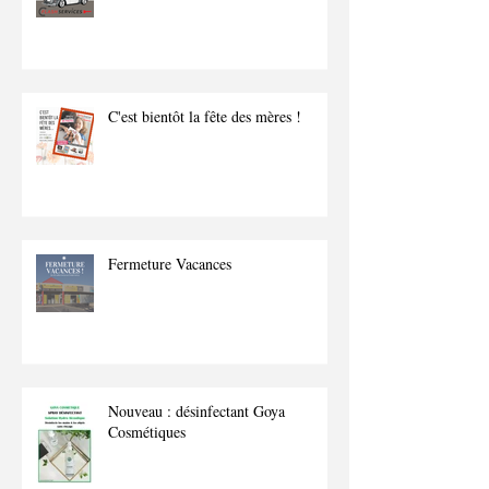
𝗡𝗢𝗨𝗩𝗘𝗔𝗨 𝗣𝗥𝗢𝗗𝗨𝗜𝗧 ! ✨
C'est bientôt la fête des mères !
Fermeture Vacances
Nouveau : désinfectant Goya
Cosmétiques