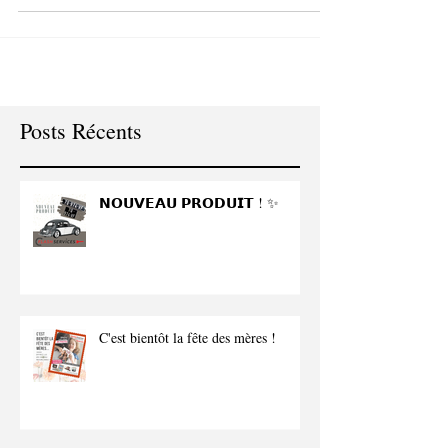
Posts Récents
𝗡𝗢𝗨𝗩𝗘𝗔𝗨 𝗣𝗥𝗢𝗗𝗨𝗜𝗧 ! ✨
C'est bientôt la fête des mères !