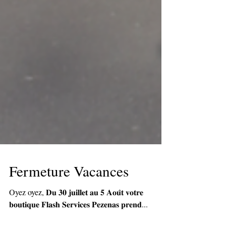
Fermeture Vacances
Oyez oyez, 𝐃𝐮 𝟑𝟎 𝐣𝐮𝐢𝐥𝐥𝐞𝐭 𝐚𝐮 𝟓 𝐀𝐨𝐮̂𝐭 𝐯𝐨𝐭𝐫𝐞
𝐛𝐨𝐮𝐭𝐢𝐪𝐮𝐞 𝐅𝐥𝐚𝐬𝐡 𝐒𝐞𝐫𝐯𝐢𝐜𝐞𝐬 𝐏𝐞𝐳𝐞𝐧𝐚𝐬 𝐩𝐫𝐞𝐧𝐝...