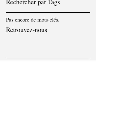
Rechercher par Tags
Pas encore de mots-clés.
Retrouvez-nous
NOUS CONTACTER
par téléphone ou en ligne
flashservicespezenas@gmail.com
04 67 98 80 23