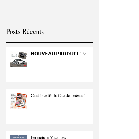
Posts Récents
𝗡𝗢𝗨𝗩𝗘𝗔𝗨 𝗣𝗥𝗢𝗗𝗨𝗜𝗧 ! ✨
C'est bientôt la fête des mères !
Fermeture Vacances