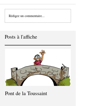
Rédigez un commentaire...
Posts à l'affiche
Pont de la Toussaint
Congés du 9 juil
juillet