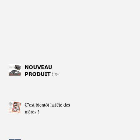
𝗡𝗢𝗨𝗩𝗘𝗔𝗨
𝗣𝗥𝗢𝗗𝗨𝗜𝗧 ! ✨
C'est bientôt la fête des
mères !