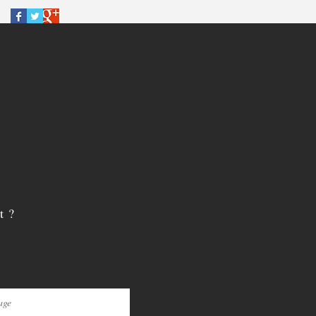
Tourbes, Pézenas, France
t ?