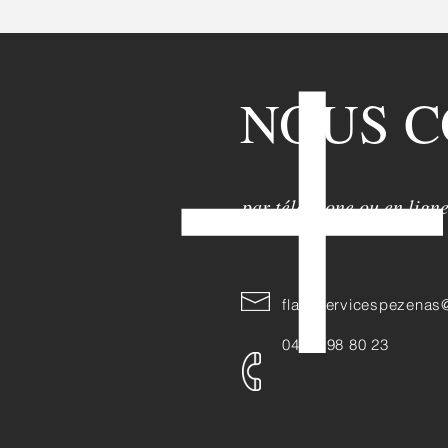
© 2016 PAR CEDRIC AUDOUI (ACCOM)
NOUS 
par téléphone ou en lign
flashservicespezenas
04 67 98 80 23